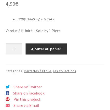
4,90
€
Baby Hair Clip « LUNA »
Vendue à l’Unité – Sold by 1 Piece
quantité
Ajouter au panier
de
Collection
"LUNA"
-
Catégories :
Barrettes à Etoile
,
Les Collections
Barrette
Bébé
Share on Twitter
Fille
Share on Facebook
à
Pin this product
Etoile
Share via Email
Jaune