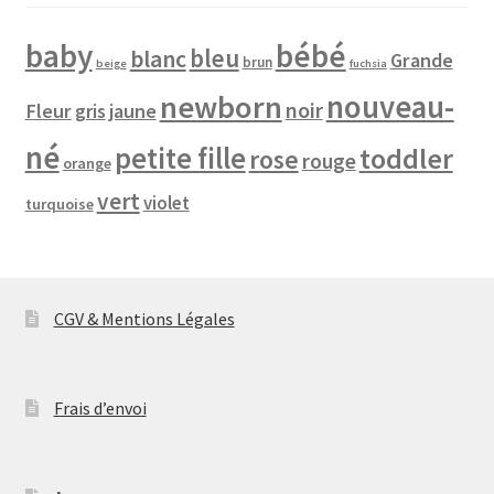
baby
bébé
bleu
blanc
Grande
brun
beige
fuchsia
newborn
nouveau-
noir
Fleur
jaune
gris
né
petite fille
toddler
rose
rouge
orange
vert
violet
turquoise
CGV & Mentions Légales
Frais d’envoi