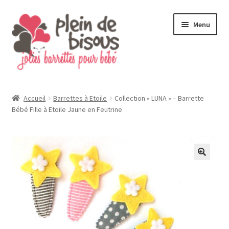
Aller
Aller
Menu
à
au
la
contenu
navigation
Accueil
Barrettes à Etoile
Collection « LUNA » – Barrette
Bébé Fille à Etoile Jaune en Feutrine