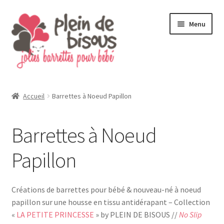
Aller
Aller
Menu
à
au
la
contenu
navigation
Accueil
Barrettes à Noeud Papillon
Barrettes à Noeud
Papillon
Créations de barrettes pour bébé & nouveau-né à noeud
papillon sur une housse en tissu antidérapant – Collection
«
LA PETITE PRINCESSE
» by PLEIN DE BISOUS //
No Slip