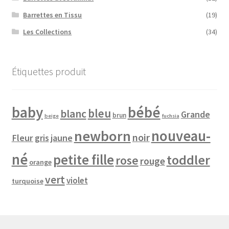
Barrettes en Tissu
(19)
Les Collections
(34)
Étiquettes produit
baby
bébé
bleu
blanc
Grande
brun
beige
fuchsia
newborn
nouveau-
noir
Fleur
jaune
gris
né
petite fille
toddler
rose
rouge
orange
vert
violet
turquoise