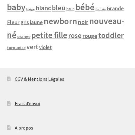
baby
bébé
bleu
blanc
Grande
brun
beige
fuchsia
newborn
nouveau-
noir
Fleur
jaune
gris
né
petite fille
toddler
rose
rouge
orange
vert
violet
turquoise
CGV & Mentions Légales
Frais d’envoi
A propos