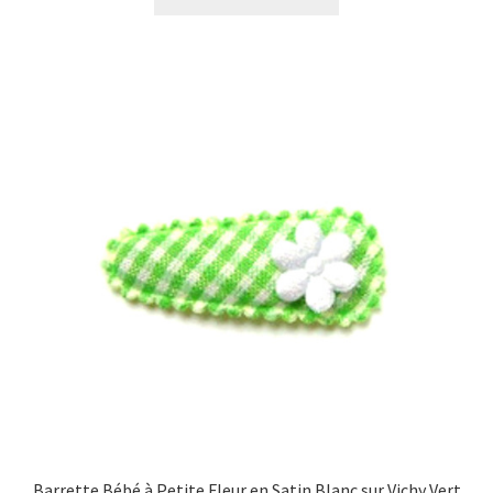
Barrette Bébé à Petite Fleur en Satin Blanc sur Vichy Vert