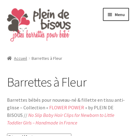
Aller
Aller
Menu
à
au
la
contenu
navigation
Accueil
Barrettes à Fleur
Barrettes à Fleur
Barrettes bébés pour nouveau-né & fillette en tissu anti-
glisse – Collection «
FLOWER POWER
» by PLEIN DE
BISOUS //
No Slip Baby Hair Clips for Newborn to Little
Toddler Girls – Handmade in France