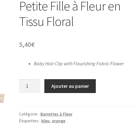
Petite Fille à Fleur en
Tissu Floral
5,40
€
Baby Hair Clip with Flourishing Fabric Flower
quantité
Ajouter au panier
de
Barrette
pour
Bébé
Catégorie :
Barrettes à Fleur
Étiquettes :
bleu
,
orange
&
Petite
Fille