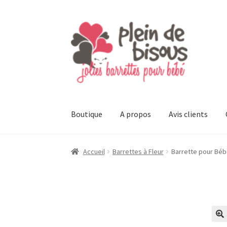
Aller
Aller
à
au
la
contenu
navigation
Boutique
A propos
Avis clients
Accueil
Barrettes à Fleur
Barrette pour Bébé 