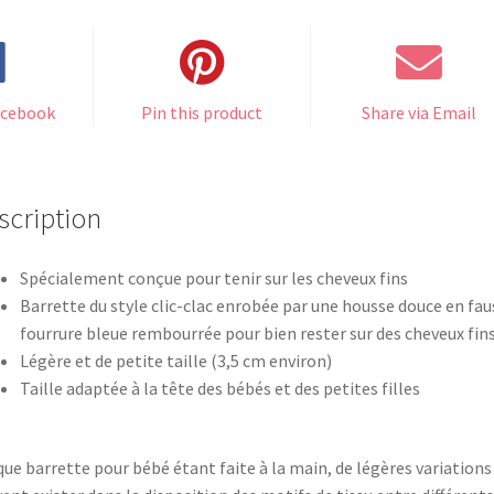
à
Fleur
en
Tissu
acebook
Pin this product
Share via Email
Floral
scription
Spécialement conçue pour tenir sur les cheveux fins
Barrette du style clic-clac enrobée par une housse douce en fau
fourrure bleue rembourrée pour bien rester sur des cheveux fin
Légère et de petite taille (3,5 cm environ)
Taille adaptée à la tête des bébés et des petites filles
ue barrette pour bébé étant faite à la main, de légères variations