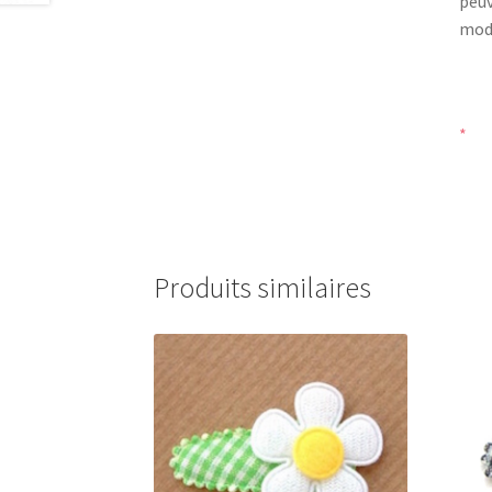
peuv
modè
*
Produits similaires