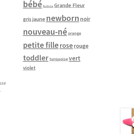
bébé
Grande Fleur
fuchsia
newborn
noir
jaune
gris
nouveau-né
orange
petite fille
rose
rouge
toddler
vert
turquoise
violet
sse
s